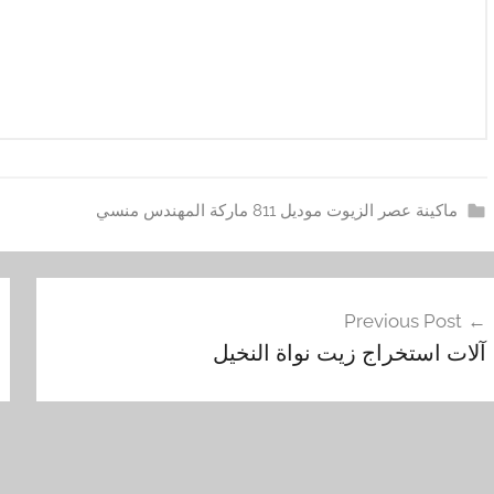
ماكينة عصر الزيوت موديل 811 ماركة المهندس منسي
آ
فّح
ل
Previous Post
ا
مقالات
آلات استخراج زيت نواة النخيل
ت
,
ا
س
ت