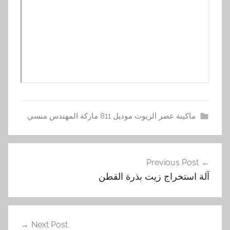
ماكينة عصر الزيوت موديل 811 ماركة المهندس منسي
آ
تصفّح
ل
Previous Post
المقالات
ة
آلة استخراج زيت بذرة القطن
,
ا
س
ت
Next Post