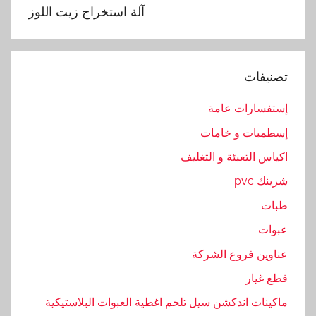
خ
آلة استخراج زيت اللوز
ر
ا
ج
تصنيفات
,
ا
إستفسارات عامة
ل
إسطمبات و خامات
ب
ا
اكياس التعبئة و التغليف
ر
شرينك pvc
د
طبات
,
ا
عبوات
ل
عناوين فروع الشركة
ل
قطع غيار
و
ز
ماكينات اندكشن سيل تلحم اغطية العبوات البلاستيكية