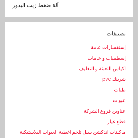
و
آلة ضغط زيت البذور
د
ا
ن
تصنيفات
ي
,
إستفسارات عامة
ا
إسطمبات و خامات
ل
ف
اكياس التعبئة و التغليف
و
شرينك pvc
ل
طبات
,
ز
عبوات
ي
عناوين فروع الشركة
ت
قطع غيار
,
ض
ماكينات اندكشن سيل تلحم اغطية العبوات البلاستيكية