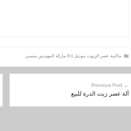
ماكينة عصر الزيوت موديل 811 ماركة المهندس منسي
آ
فّح
ل
Previous Post
ة
مقالات
آلة عصر زيت الذرة للبيع
,
ا
ل
ب
ذ