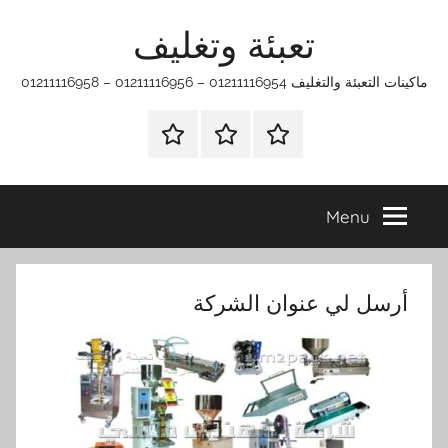
Ski
تعبئة وتغليف
t
conten
ماكينات التعبئة والتغليف 01211116954 – 01211116956 – 01211116958
الرئيسية
ماكينات
اتـصـل
تعبئة
بـنـا
وتغليف
في
Menu
الفروع
التي
تناسبك
أرسل لي عنوان الشركة