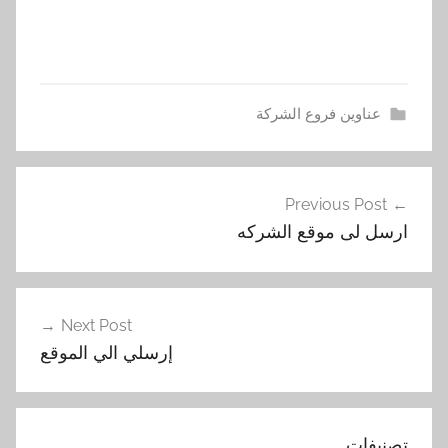
عناوين فروع الشركة
أ
تصفّح
ر
Previous Post
المقالات
س
ارسل لى موقع الشركه
ل
,
ا
ل
Next Post
ش
إرسلي الي الموقع
ر
ك
ة
تصنيفات