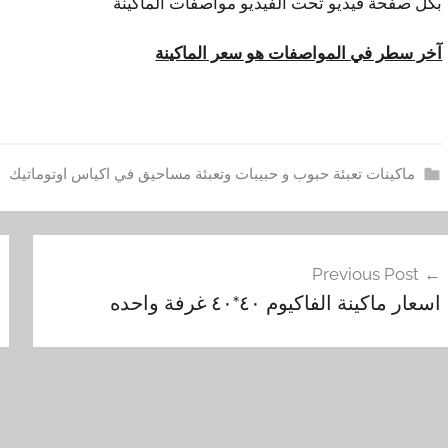
بكل صفحة فيديو تحت الفيديو مواصفات الماكينة
آخر سطر في المواصفات هو سعر الماكينة
ماكينات تعبئة حبوب و حبيبات وتعبئة مساحيق في اكياس اوتوماتيك
أ
فّح
س
Previous Post
ع
مقالات
اسعار ماكينة الفاكيوم ٤٠*٤٠ غرفة واحده
ا
ر
,
ا
ل
غ