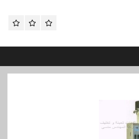
الرئيسية
ماكينات
اتـصـل
تعبئة
بـنـا
وتغليف
في
الفروع
التي
تناسبك