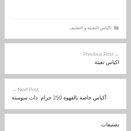
اكياس التعبئة و التغليف
أ
تصفّح
ك
Previous Post
المقالات
ي
اكياس تعبئة
ا
س
,
ا
Next Post
ل
أكياس خاصة بالقهوة 250 جرام ذات سوستة
غ
ذ
ا
تصنيفات
ئ