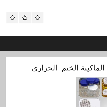
الرئيسية
ماكينات
اتـصـل
تعبئة
بـنـا
وتغليف
في
الفروع
التي
تناسبك
 الماكينة الختم الحراري