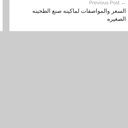
Previous Post
م
مقالات
السعر والمواصفات لماكينه صنع الطحينه
ي
الصغيره
ن
ي
و
م
,
ا
ل
أ
ك
ر
ي
ل
ي
ك
,