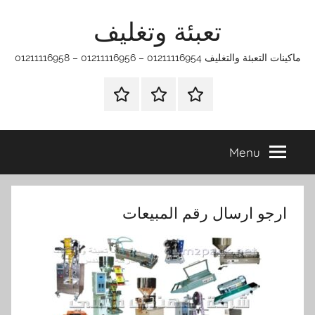
Ski
تعبئة وتغليف
t
conten
ماكينات التعبئة والتغليف 01211116954 – 01211116956 – 01211116958
الرئيسية
ماكينات
اتـصـل
تعبئة
بـنـا
وتغليف
في
Menu
الفروع
التي
تناسبك
ارجو ارسال رقم المبيعات