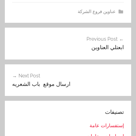
عناوين فروع الشركة
ا
تصفّح
ر
Previous Post
المقالات
ج
ابعتلي العناوين
و
,
ا
ر
Next Post
س
ارسال موقع باب الشعريه
ا
ل
,
تصنيفات
ا
ل
إستفسارات عامة
م