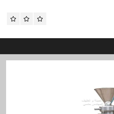
الرئيسية
ماكينات
اتـصـل
تعبئة
بـنـا
وتغليف
في
الفروع
التي
تناسبك