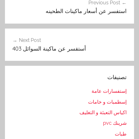
Previous Post
المقالات
ت
استفسر عن أسعار ماكينات الطحينه
ف
س
ر
,
Next Post
ا
أستفسر عن ماكينة السوائل 403
ل
ط
ح
تصنيفات
ي
ن
إستفسارات عامة
ه
إسطمبات و خامات
,
ص
اكياس التعبئة و التغليف
ن
شرينك pvc
ع
طبات
,