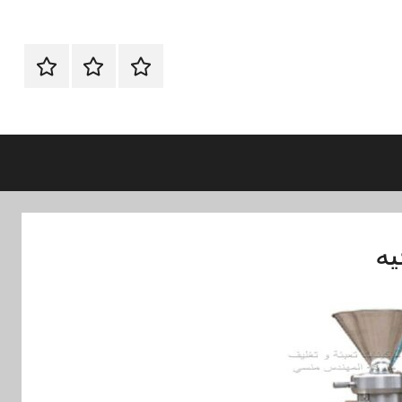
الرئيسية
ماكينات
اتـصـل
تعبئة
بـنـا
وتغليف
في
الفروع
التي
تناسبك
يه