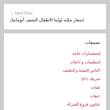
,
ا
Next Post
ل
اسعار مكنه لوليتا الاطفال النصف أتوماتيك
ص
ن
ع
تصنيفات
,
ا
إستفسارات عامة
ل
إسطمبات و خامات
ط
ح
اكياس التعبئة و التغليف
ي
شرينك pvc
ن
طبات
ة
,
عبوات
ع
عناوين فروع الشركة
م