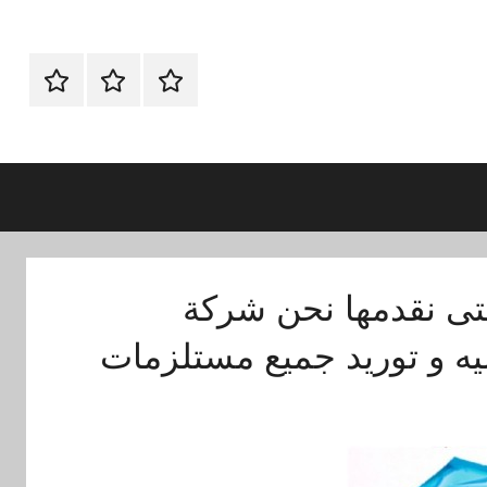
الرئيسية
ماكينات
اتـصـل
تعبئة
بـنـا
وتغليف
في
الفروع
التي
تناسبك
التى نقدمها نحن شركة
ه و توريد جميع مستلزمات