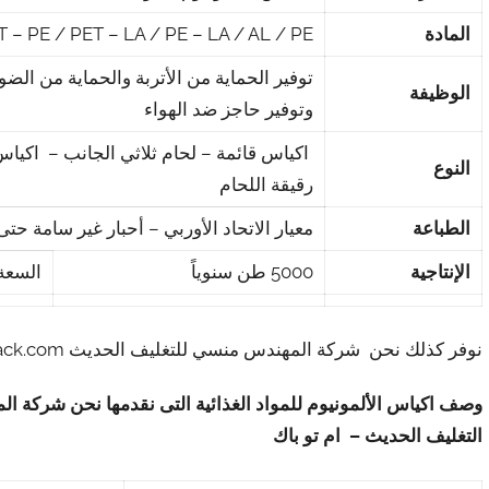
المادة
 – PE / PET – LA / PE – LA / AL / PE
توفير الحماية من الأتربة والحماية من الضو
الوظيفة
وتوفير حاجز ضد الهواء
اكياس قائمة – لحام ثلاثي الجانب – اكيا
النوع
رقيقة اللحام
الطباعة
معيار الاتحاد الأوربي – أحبار غير سامة حتى 10 ألوا
الإنتاجية
5000 طن سنوياً
السعة
نوفر كذلك نحن شركة المهندس منسي للتغليف الحديث M2Pack.com وصفا مختصراً عن اكياس الألمونيوم للمواد الغذائية
وصف اكياس الألمونيوم للمواد الغذائية
التى نقدمها نحن شركة ال
التغليف الحديث – ام تو باك