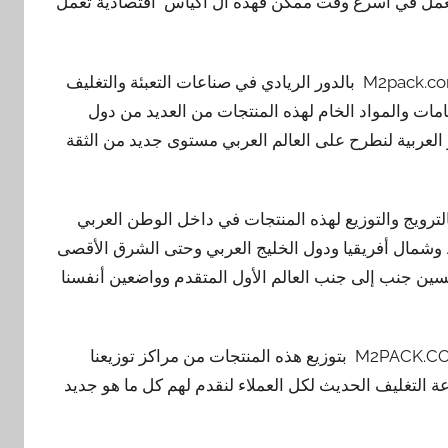
العمل في أسرع وقت ممكن فهذه ال اكياس اقتصادية تعمل
ونقوم نحن مجموعة شركات المهندس منسي للتغليف الحديث M2pack.com بالدور الريادي في صناعات التعبئة والتغليف
امات والمواد الخام لهذه المنتجات من العديد من دول
 العربية لنطرح على العالم العربي مستوى جديد من الثقة
لترويج والتوزيع لهذه المنتجات في داخل الوطن العربي
 وشمال أفريقيا ودول الخليج العربي وحتى الشرق الأقصى
افسين جنب إلى جنب العالم الأول المتقدم وواضعين أنفسنا
ونقدم نحن مجموعة شركات المهندس منسي للتغليف الحديث M2PACK.COM بتوزيع هذه المنتجات من مراكز توزيعنا
ة التغليف الحديث لكل العملاء لنقدم لهم كل ما هو جديد