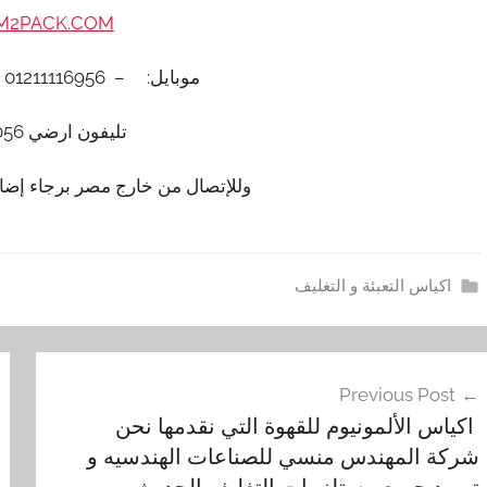
2PACK.COM
موبايل: – 01211116956 – – 01211116958
تليفون ارضي 0225880056
وللإتصال من خارج مصر برجاء إضافة 002 كود مصر قبل ا
اكياس التعبئة و التغليف
ا
فّح
ك
Previous Post
ي
مقالات
اكياس الألمونيوم للقهوة التي نقدمها نحن
ا
شركة المهندس منسي للصناعات الهندسيه و
س
توريد جميع مستلزمات التغليف الحديث من
,