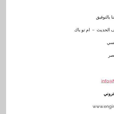
نا بالتوفيق
 الحديث – ام تو باك
سي
صر
info@
تروني
www.engi