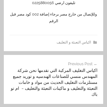
تليفون ارضي 0225880056
وللإتصال من خارج مصر برجاء إضافة 002 كود مصر قبل
الرقم
اكياس التعبئة و التغليف
ا
تصفّح
ك
Previous Post
المقالات
ي
اكياس التغليف المركبة التي نقدمها نحن شركة
ا
المهندس منسي للصناعات الهندسيه و توريد جميع
س
مستلزمات التغليف الحديث من مواد و خامات
,
التعبئة والتغليف و ماكينات التعبئة والتغليف – ام تو
ا
باك
ل
أ