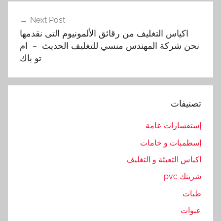
ل
Next Post
م
اكياس التغليف من رقائق الألمونيوم التى نقدمها
و
نحن شركة المهندس منسي للتغليف الحديث – ام
ن
تو باك
ي
و
م
,
تصنيفات
ا
ل
إستفسارات عامة
ت
إسطمبات و خامات
غ
اكياس التعبئة و التغليف
ل
ي
شرينك pvc
ف
طبات
,
عبوات
ا