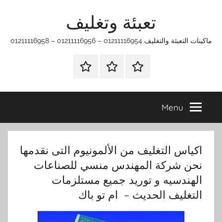
Ski
تعبئة وتغليف
t
conten
ماكينات التعبئة والتغليف 01211116954 – 01211116956 – 01211116958
الرئيسية
ماكينات
اتـصـل
تعبئة
بـنـا
وتغليف
في
Menu
الفروع
التي
تناسبك
اكياس التغليف من الألمونيوم التى نقدمها
نحن شركة المهندس منسي للصناعات
الهندسيه و توريد جميع مستلزمات
التغليف الحديث – ام تو باك