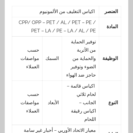
العنصر
اكياس التغليف من الألمونيوم
CPP/ OPP – PET / AL / PET – PE /
المادة
PET – LA / PE – LA / AL / PE
توفير الحماية
من الأتربة
حسب
الوظيفة
والحماية من
السمك
مواصفات
الضوء وتوفير
العملاء
حاجز ضد الهواء
اكياس قائمة –
لحام ثلاثي
حسب
النوع
الجانب –
الأبعاد
مواصفات
اكياس رقيقة
العملاء
اللحام
معيار الاتحاد الأوربي – أحبار غير سامة