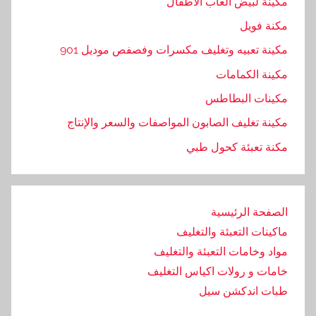
مكينة لبيض العاب الأطفال
ة
مكنة فويل
,
ل
مكينة تعبيه وتغليف مكسرات وفصفص موديل 901
ل
مكينة الكمامات
ص
مكينات البطاطس
ن
ا
مكينة تغليف الصابون المواصفات والسعر والإنتاج
ع
مكنة تعبئة كحول طبي
ا
ت
,
الصفحة الرئيسية
م
ماكينات التعبئة والتغليف
س
ت
مواد وخامات التعبئة والتغليف
ل
خامات و رولات اكياس التغليف
ز
طبات اندكشن سيل
م