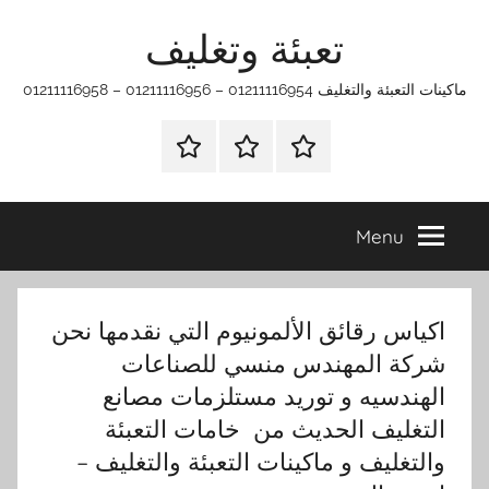
Ski
تعبئة وتغليف
t
conten
ماكينات التعبئة والتغليف 01211116954 – 01211116956 – 01211116958
الرئيسية
ماكينات
اتـصـل
تعبئة
بـنـا
وتغليف
في
Menu
الفروع
التي
تناسبك
اكياس رقائق الألمونيوم التي نقدمها نحن
شركة المهندس منسي للصناعات
الهندسيه و توريد مستلزمات مصانع
التغليف الحديث من خامات التعبئة
والتغليف و ماكينات التعبئة والتغليف –