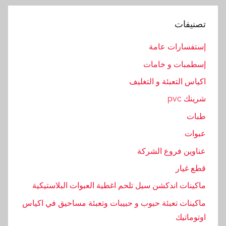
و
م
تصنيفات
,
ا
إستفسارات عامة
ل
إسطمبات و خامات
ت
اكياس التعبئة و التغليف
ع
ب
شرينك pvc
ئ
طبات
ة
عبوات
,
ا
عناوين فروع الشركة
ل
قطع غيار
ت
ماكينات اندكشن سيل تلحم اغطية العبوات البلاستيكية
غ
ل
ماكينات تعبئة حبوب و حبيبات وتعبئة مساحيق في اكياس
ي
اوتوماتيك