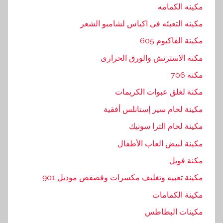
مكينه الكمامه
ا
ك
مكينه التعبئه فى اكياس لشامبو الشعر
,
مكينة الفاكيوم 605
ت
مكنه الاسترتش والورق الحرارى
و
,
مكنه 706
ت
مكنة لغلق عبوات الكريمات
و
مكينة لحام سير إستانلس أفقية
ر
ي
مكينة لحام الترا سونيك
د
مكينة لبيض العاب الأطفال
,
مكنة فويل
خ
ا
مكينة تعبيه وتغليف مكسرات وفصفص موديل 901
م
مكينة الكمامات
ا
مكينات البطاطس
ت