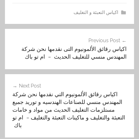
اكياس التعبئة و التغليف
ا
تصفّح
ك
Previous Post
المقالات
ي
اكياس رقائق الألمونيوم التى نقدمها نحن شركة
ا
المهندس منسي للتغليف الحديث – ام تو باك
س
,
ا
ل
Next Post
أ
اكياس رقائق الألمونيوم التي نقدمها نحن شركة
المهندس منسي للصناعات الهندسيه و توريد جميع
ل
مستلزمات التغليف الحديث من مواد و خامات
م
التعبئة والتغليف و ماكينات التعبئة والتغليف – ام تو
و
باك
ن
ي