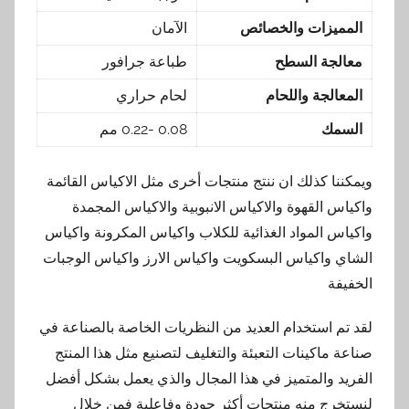
المميزات والخصائص
الآمان
معالجة السطح
طباعة جرافور
المعالجة واللحام
لحام حراري
السمك
0.08 -0.22 مم
ويمكننا كذلك ان ننتج منتجات أخرى مثل الاكياس القائمة
واكياس القهوة والاكياس الانبوبية والاكياس المجمدة
واكياس المواد الغذائية للكلاب واكياس المكرونة واكياس
الشاي واكياس البسكويت واكياس الارز واكياس الوجبات
الخفيفة
لقد تم استخدام العديد من النظريات الخاصة بالصناعة في
صناعة ماكينات التعبئة والتغليف لتصنيع مثل هذا المنتج
الفريد والمتميز في هذا المجال والذي يعمل بشكل أفضل
لنستخرج منه منتجات أكثر جودة وفاعلية فمن خلال