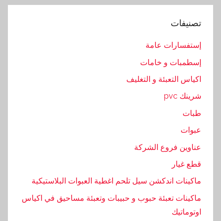
م
,
تصنيفات
ا
ل
إستفسارات عامة
ت
إسطمبات و خامات
غ
اكياس التعبئة و التغليف
ل
ي
شرينك pvc
ف
طبات
,
عبوات
ا
ل
عناوين فروع الشركة
ت
قطع غيار
ى
ماكينات اندكشن سيل تلحم اغطية العبوات البلاستيكية
,
ا
ماكينات تعبئة حبوب و حبيبات وتعبئة مساحيق في اكياس
ل
اوتوماتيك