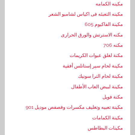
مكينه الكمامه
ا
ك
مكينه التعبئه فى اكياس لشامبو الشعر
,
مكينة الفاكيوم 605
ت
مكنه الاسترتش والورق الحرارى
و
,
مكنه 706
ت
مكنة لغلق عبوات الكريمات
و
مكينة لحام سير إستانلس أفقية
ر
ي
مكينة لحام الترا سونيك
د
مكينة لبيض العاب الأطفال
,
مكنة فويل
ج
م
مكينة تعبيه وتغليف مكسرات وفصفص موديل 901
ي
مكينة الكمامات
ع
مكينات البطاطس
,