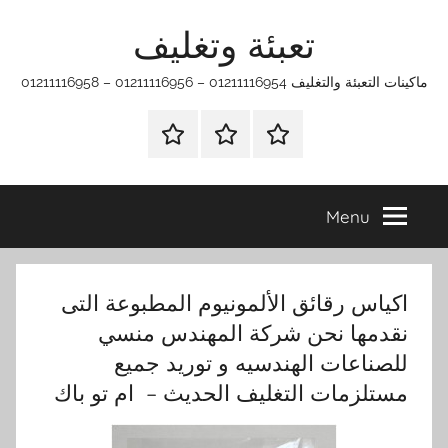
Ski
تعبئة وتغليف
t
conten
ماكينات التعبئة والتغليف 01211116954 – 01211116956 – 01211116958
الرئيسية
ماكينات
اتـصـل
تعبئة
بـنـا
وتغليف
في
Menu
الفروع
التي
تناسبك
اكياس رقائق الألمونيوم المطبوعة التى
نقدمها نحن شركة المهندس منسي
للصناعات الهندسيه و توريد جميع
مستلزمات التغليف الحديث – ام تو باك