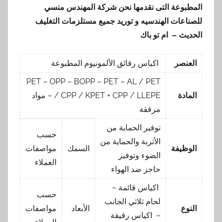
المطبوعة
التى نقدمها نحن شركة المهندس منسي
للصناعات الهندسيه و توريد جميع مستلزمات التغليف
الحديث – ام تو باك
العنصر
اكياس رقائق الألمونيوم المطبوعة
PET – OPP – BOPP – PET – AL / PET
المادة
/ CPP / KPET + CPP / LLEPE – مواد
مرققة
توفير الحماية من
حسب
الأتربة والحماية من
الوظيفة
السمك
مواصفات
الضوء وتوفير
العملاء
حاجز ضد الهواء
اكياس قائمة –
حسب
لحام ثلاثي الجانب
النوع
الأبعاد
مواصفات
– اكياس رقيقة