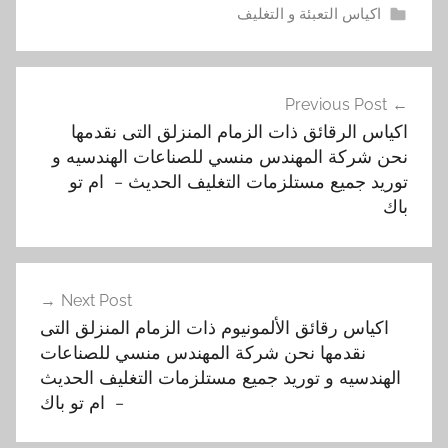
اكياس التعبئة و التغليف
ا
تصفّح
ك
Previous Post
المقالات
ي
اكياس الرقائق ذات الزمام المنزلق التى نقدمها
ا
نحن شركة المهندس منسي للصناعات الهندسيه و
س
توريد جميع مستلزمات التغليف الحديث – ام تو
,
باك
ا
ل
أ
Next Post
ل
اكياس رقائق الألمونيوم ذات الزمام المنزلق التى
م
نقدمها نحن شركة المهندس منسي للصناعات
و
الهندسيه و توريد جميع مستلزمات التغليف الحديث
ن
– ام تو باك
ي
و