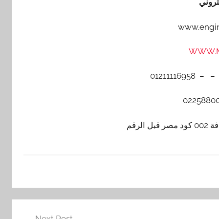
تروني
www.engi
WWW.M
لرقم
Next Post