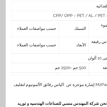
غذائية
CPP/ OPP – PET / AL / PET –
ضوء
السمك
حسب مواصفات العملاء
اس رقيقة
الأبعاد
حسب مواصفات العملاء
وان
عة
500 جم -2500 جم
ونورد كذلك نحن شركة المهندس منسي للتغليف الحديث M2Pack.com إشارة موجزة عن اكياس رقائق الألمونيوم لتغليف
 نحن شركة المهندس منسي للصناعات الهندسيه و توريد