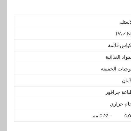
استك
PA / 
ياس قائمة
مواد الغذائية
وجبات الخفيفة
آمان
اعة جرافور
ام حراري
– 0.22 مم