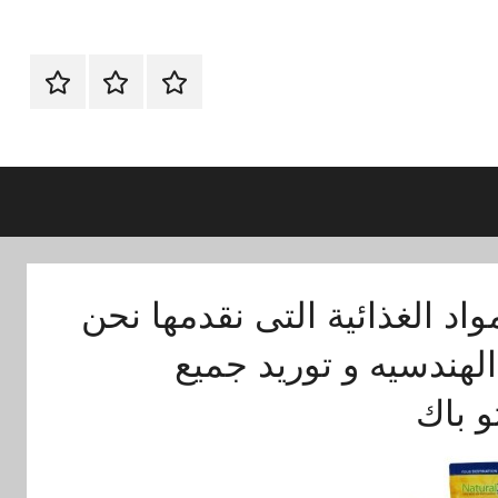
الرئيسية
ماكينات
اتـصـل
تعبئة
بـنـا
وتغليف
في
الفروع
التي
تناسبك
اد الغذائية التى نقدمها نحن
هندسيه و توريد جميع
تو باك