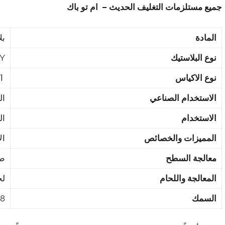
جميع مستلزمات التغليف الحديث – ام تو باك
المادة
بل
نوع البلاستيك
NY
نوع الاكياس
اك
الاستخدام الصناعي
ال
الاستخدام
ال
المميزات والخصائص
ال
معالجة السطح
طب
المعالجة واللحام
لح
السمك
0.08 