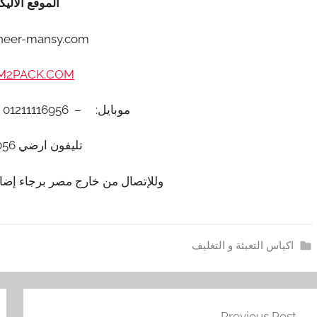
الموقع الاليك
neer-mansy.com
2PACK.COM
موبايل: – 01211116956 – – 01211116958
تليفون ارضي 0225880056
وللإتصال من خارج مصر برجاء إضافة 002 كود مصر قبل ا
اكياس التعبئة و التغليف
ا
فّح
ك
Previous Post