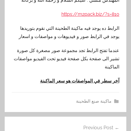
المهندس منسي : عليكم السلام و رحمة الله و بركاته
https://m2pack.biz/?s=810
الرابط ده يوجد فيه ماكينة الطحينة التي نقوم بتوريدها
يوجد في الرابط صور و فيديوهات و مواصفات و اسعار
عندما تفتح الرابط تجد مجموعة صور مصغرة كل صورة
تشير الى صفحة بكل صفحة فيديو تحت الفيديو مواصفات
الماكينة
آخر سطر في المواصفات هو سعر الماكينة
ماكينة صنع الطحينة
ا
تصفّح
ل
Previous Post