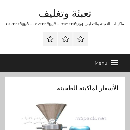
Ski
تعبئة وتغليف
t
conten
ماكينات التعبئة والتغليف 01211116954 – 01211116956 – 01211116958
الرئيسية
ماكينات
اتـصـل
تعبئة
بـنـا
وتغليف
في
Menu
الفروع
التي
تناسبك
الأسعار لماكينه الطحينه