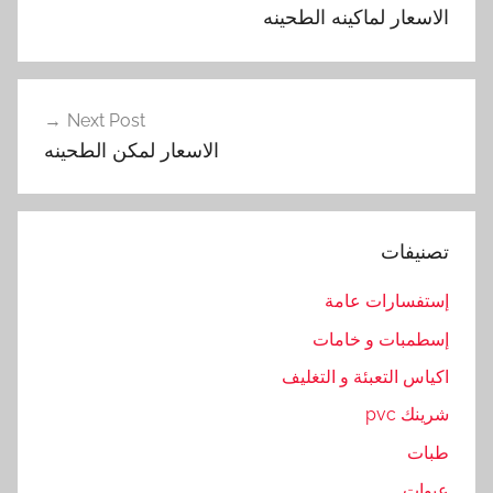
المقالات
أ
الاسعار لماكينه الطحينه
س
ع
ا
ر
Next Post
,
الاسعار لمكن الطحينه
ا
ل
ط
تصنيفات
ح
ي
إستفسارات عامة
ن
إسطمبات و خامات
ه
,
اكياس التعبئة و التغليف
ل
شرينك pvc
م
طبات
ا
ك
عبوات