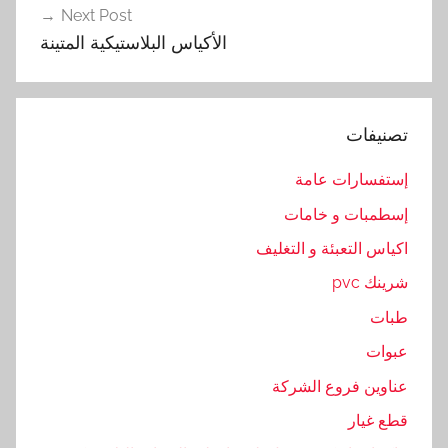
س
Next Post
ا
الأكياس البلاستيكية المتينة
ر
,
ا
تصنيفات
ل
ت
إستفسارات عامة
م
إسطمبات و خامات
و
ر
اكياس التعبئة و التغليف
,
شرينك pvc
ا
طبات
ل
ص
عبوات
غ
عناوين فروع الشركة
ي
قطع غيار
ر