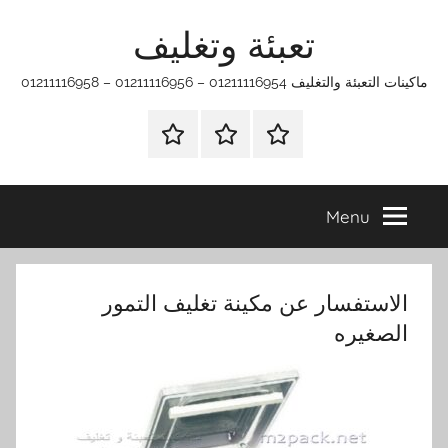
Ski
تعبئة وتغليف
t
conten
ماكينات التعبئة والتغليف 01211116954 – 01211116956 – 01211116958
الرئيسية
ماكينات
اتـصـل
تعبئة
بـنـا
وتغليف
في
Menu
الفروع
التي
تناسبك
الاستفسار عن مكينة تغليف التمور
الصغيره