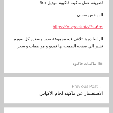
لطريقة عمل ماكينة فاكيوم موديل 601
المهندس منسي :
https://m2pack.biz/?s=601
الرابط ده ها تلاقي فيه مجموعة صور مصغره كل صوره
تشير الي صفحه الصفحه بها فيديو و مواصفات و سعر
ماكينات فاكيوم
ا
تصفّح
ل
Previous Post
المقالات
ا
الاستفسار عن ماكينه لحام الاكياس
س
ت
ف