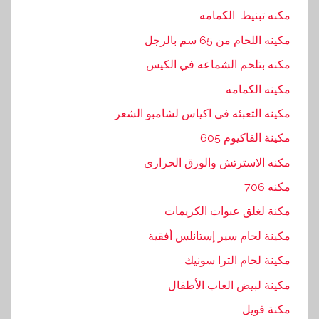
مكنه تبنيط الكمامه
ا
ك
مكينه اللحام من 65 سم بالرجل
,
مكنه بتلحم الشماعه في الكيس
ب
مكينه الكمامه
ت
غ
مكينه التعبئه فى اكياس لشامبو الشعر
ط
مكينة الفاكيوم 605
ي
مكنه الاسترتش والورق الحرارى
ة
,
مكنه 706
ت
مكنة لغلق عبوات الكريمات
و
مكينة لحام سير إستانلس أفقية
,
ت
مكينة لحام الترا سونيك
و
مكينة لبيض العاب الأطفال
ر
مكنة فويل
ي