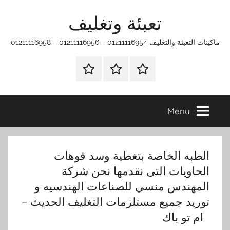
Ski
تعبئة وتغليف
t
conten
ماكينات التعبئة والتغليف 01211116954 – 01211116956 – 01211116958
الرئيسية
ماكينات
اتـصـل
تعبئة
بـنـا
وتغليف
في
Menu
الفروع
التي
تناسبك
الطبه الخاصة بتغطية وسد فوهات
الحاويات التى نقدمها نحن شركة
المهندس منسي للصناعات الهندسيه و
توريد جميع مستلزمات التغليف الحديث –
ام تو باك