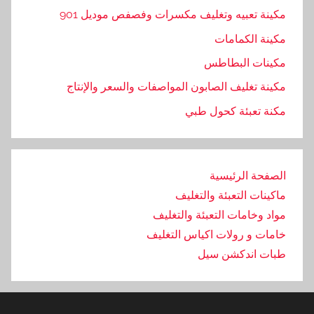
د
مكينة تعبيه وتغليف مكسرات وفصفص موديل 901
,
مكينة الكمامات
ج
مكينات البطاطس
م
ي
مكينة تغليف الصابون المواصفات والسعر والإنتاج
ع
مكنة تعبئة كحول طبي
,
ش
ر
الصفحة الرئيسية
ك
ماكينات التعبئة والتغليف
ة
,
مواد وخامات التعبئة والتغليف
ف
خامات و رولات اكياس التغليف
و
طبات اندكشن سيل
ه
ا
ت