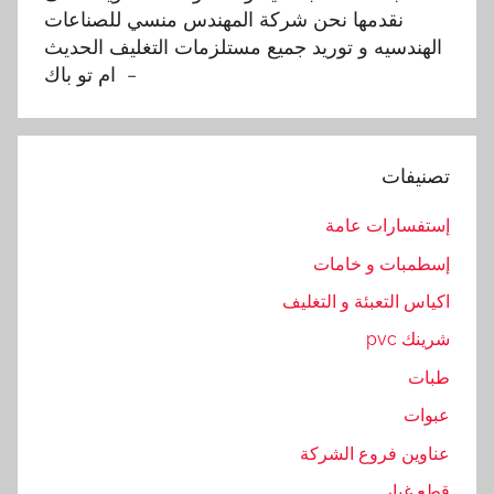
نقدمها نحن شركة المهندس منسي للصناعات
ى
الهندسيه و توريد جميع مستلزمات التغليف الحديث
,
– ام تو باك
ا
ل
ح
ا
تصنيفات
و
ي
إستفسارات عامة
ا
إسطمبات و خامات
ت
اكياس التعبئة و التغليف
,
ا
شرينك pvc
ل
طبات
ح
عبوات
د
ي
عناوين فروع الشركة
ث
قطع غيار