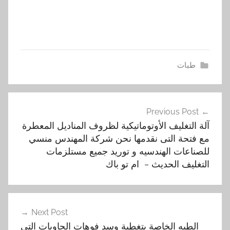
طبات
ا
تصفّح
ل
Previous Post
المقالات
ت
آلة التغليف الأوتوماتيكية لظروف المناديل المعطرة
غ
مع فتحة التى نقدمها نحن شركة المهندس منسي
ل
للصناعات الهندسيه و توريد جميع مستلزمات
ي
التغليف الحديث – ام تو باك
ف
,
ا
Next Post
ل
الطبه الخاصة بتغطية وسد فوهات الحاويات التى
ت