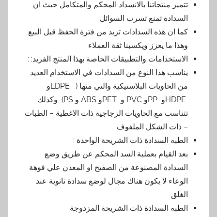
تتميز منتجاتنا بالانسداد المحكم والمتكامل حيث ان
السدادة تمنع تسرب السوائل
كما ان هذه السدادات تزيد من فترة الحفظ قبل البيع
وهذا ما يعزز ويكسبنا ثقة العملاء
الاستخدامات والتطبيقات الخاصة بهذا المنتج الفريد: :
يناسب هذا النوع من السدادات في الاستخدام العديد
من الحاويات البلاستيكية والتي منها ( LDPEو
HDPEو PPو PVC و PETو ABS و PS) وكذلك
تتناسب مع الحاويات الزجاجية ذات الاغطية – الطبات
– ذات الشكل الملفوف
الطبه السدادة ذات الشريحة الواحدة :
بعد القيام بعملية السد المحكم عن طريق وضع
السدادة المصنوعة من الصفيح او المعدن علي فوهة
الوعاء لا يكون هناك مجال لوضع سدادة ثانوية عند
الغلق
الطبه السدادة ذات الشريحة المزدوجة: