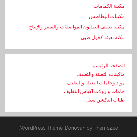
غ
مكينة الكمامات
ط
مكينات البطاطس
ي
ة
مكينة تغليف الصابون المواصفات والسعر والإنتاج
,
مكنة تعبئة كحول طبي
ت
و
,
الصفحة الرئيسية
ت
ماكينات التعبئة والتغليف
و
ر
مواد وخامات التعبئة والتغليف
ي
خامات و رولات اكياس التغليف
د
طبات اندكشن سيل
,
ج
م
WordPress Theme: Donovan by ThemeZee.
ي