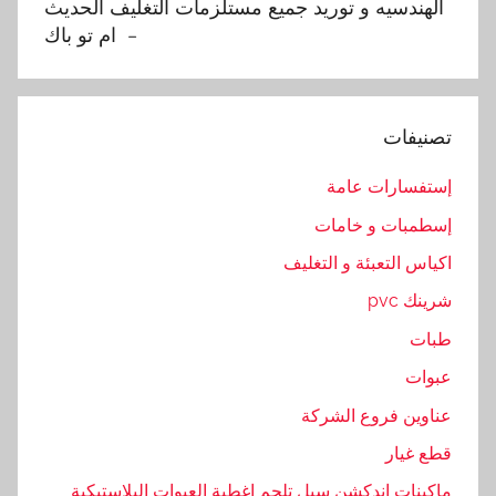
الهندسيه و توريد جميع مستلزمات التغليف الحديث
,
– ام تو باك
ا
ل
ح
ا
تصنيفات
و
ي
إستفسارات عامة
ا
إسطمبات و خامات
ت
اكياس التعبئة و التغليف
,
ا
شرينك pvc
ل
طبات
ح
عبوات
د
ي
عناوين فروع الشركة
ث
قطع غيار
,
ماكينات اندكشن سيل تلحم اغطية العبوات البلاستيكية