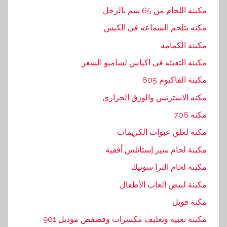
ل
مكينه اللحام من 65 سم بالرجل
ه
مكنه بتلحم الشماعه في الكيس
ن
مكينه الكمامه
د
س
مكينه التعبئه فى اكياس لشامبو الشعر
ي
مكينة الفاكيوم 605
ه
مكنه الاسترتش والورق الحرارى
,
ا
مكنه 706
م
مكنة لغلق عبوات الكريمات
,
مكينة لحام سير إستانلس أفقية
ب
ا
مكينة لحام الترا سونيك
ك
مكينة لبيض العاب الأطفال
,
مكنة فويل
ب
ت
مكينة تعبيه وتغليف مكسرات وفصفص موديل 901