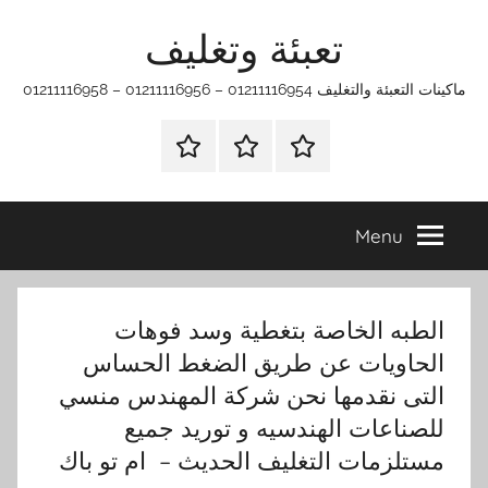
Ski
تعبئة وتغليف
t
conten
ماكينات التعبئة والتغليف 01211116954 – 01211116956 – 01211116958
الرئيسية
ماكينات
اتـصـل
تعبئة
بـنـا
وتغليف
في
Menu
الفروع
التي
تناسبك
الطبه الخاصة بتغطية وسد فوهات
الحاويات عن طريق الضغط الحساس
التى نقدمها نحن شركة المهندس منسي
للصناعات الهندسيه و توريد جميع
مستلزمات التغليف الحديث – ام تو باك