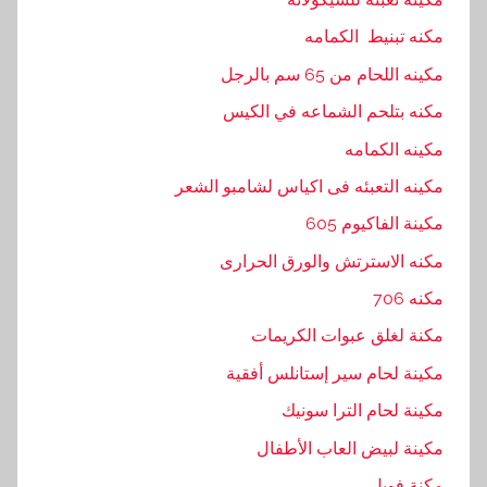
ا
مكنه تبنيط الكمامه
م
,
مكينه اللحام من 65 سم بالرجل
ب
مكنه بتلحم الشماعه في الكيس
ا
مكينه الكمامه
ك
,
مكينه التعبئه فى اكياس لشامبو الشعر
ب
مكينة الفاكيوم 605
ت
مكنه الاسترتش والورق الحرارى
غ
ط
مكنه 706
ي
مكنة لغلق عبوات الكريمات
ة
مكينة لحام سير إستانلس أفقية
,
ت
مكينة لحام الترا سونيك
و
مكينة لبيض العاب الأطفال
,
مكنة فويل