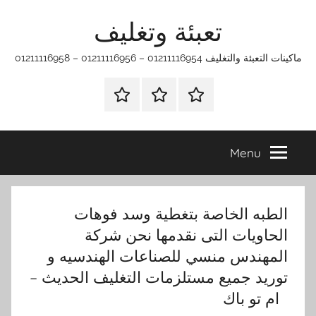
Ski
تعبئة وتغليف
t
conten
ماكينات التعبئة والتغليف 01211116954 – 01211116956 – 01211116958
الرئيسية
ماكينات
اتـصـل
تعبئة
بـنـا
وتغليف
في
Menu
الفروع
التي
تناسبك
الطبه الخاصة بتغطية وسد فوهات
الحاويات التى نقدمها نحن شركة
المهندس منسي للصناعات الهندسيه و
توريد جميع مستلزمات التغليف الحديث –
ام تو باك