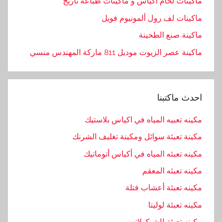
ماكينات لحام اكياس و ماكينات طباعة تاريخ
ا
ماكينات لف رول ألمونيوم فويل
ل
م
ماكينة صنع الطحينة
ه
ماكينة عصر الزيوت موديل 811 ماركة المهندس منسي
ن
د
س
احدث ماكتبنا
,
ا
مكينه تعبيه المياه في اكياس بلاستيك
ل
ه
مكينة تعبئة سوائل ومكينة تغليف الشرنك
ن
مكينه تعبئه المياه في أكياس أتوماتيك
د
مكينه تعبئه المعقم
س
ي
مكينه تعبئة أعشاب فتلة
ه
مكينه تعبئة لوليتا
,
مكينه تعبئة للشيكولاته