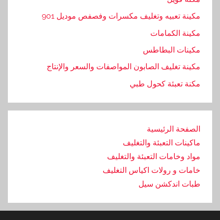
ت
و
مكينة تعبيه وتغليف مكسرات وفصفص موديل 901
ر
مكينة الكمامات
ي
مكينات البطاطس
د
,
مكينة تغليف الصابون المواصفات والسعر والإنتاج
ج
مكنة تعبئة كحول طبي
م
ي
ع
الصفحة الرئيسية
,
ش
ماكينات التعبئة والتغليف
ر
مواد وخامات التعبئة والتغليف
ك
خامات و رولات اكياس التغليف
ة
طبات اندكشن سيل
,
ف
و