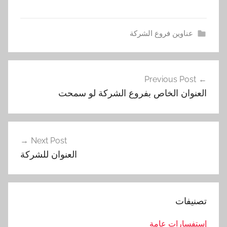
عناوين فروع الشركة
ا
تصفّح
ل
Previous Post
المقالات
ع
العنوان الخاص بفروع الشركة لو سمحت
ن
و
ا
ن
Next Post
,
العنوان للشركة
ا
ل
م
تصنيفات
ف
ص
إستفسارات عامة