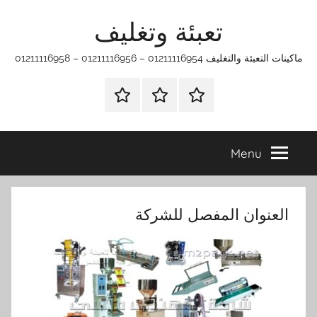
Ski
تعبئة وتغليف
t
conten
ماكينات التعبئة والتغليف 01211116954 – 01211116956 – 01211116958
الرئيسية
ماكينات
اتـصـل
تعبئة
بـنـا
وتغليف
في
Menu
الفروع
التي
تناسبك
العنوان المفصل للشركة