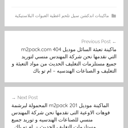
ماكينات اندكشن سيل تلحم اغطية العبوات البلاستيكية
2
تصفّح
0
Previous Post
المقالات
4
ماكينة تعبئة السائل موديل m2pack.com 404
,
التي نقدمها نحن شركة المهندس منسي لتوريد
ا
جميع مستلزمات التغليف الحديث من مواد التعبئة و
ل
التغليف و الصناعات الهندسيه – ام تو باك
ا
و
ع
Next Post
ي
الماكينة موديل m2pack 201 المحمولة لبرشمة
ة
فوهات الاوعية التى نقدمها نحن شركة المهندس
,
منسي للصناعات الهندسيه و توريد جميع
ا
مستلزمات التغليف الحديث – ام تو باك
ل