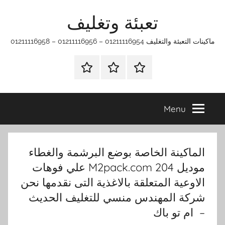
Ski
تعبئة وتغليف
t
conten
ماكينات التعبئة والتغليف 01211116954 – 01211116956 – 01211116958
الرئيسية
ماكينات
اتـصـل
تعبئة
بـنـا
وتغليف
في
Menu
الفروع
التي
تناسبك
الماكينة الخاصة بوضع البرشمة والغطاء
موديل 204 M2pack.com علي فوهات
الاوعية المتعلقة بالاغذية التى نقدمها نحن
شركة المهندس منسي للتغليف الحديث
– ام تو باك