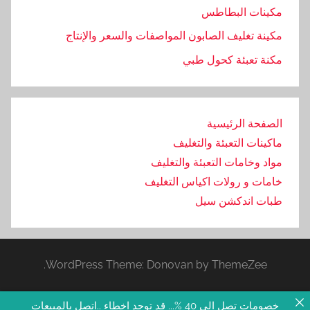
مكينات البطاطس
ض
ع
مكينة تغليف الصابون المواصفات والسعر والإنتاج
,
مكنة تعبئة كحول طبي
ت
و
,
الصفحة الرئيسية
ش
ماكينات التعبئة والتغليف
ر
ك
مواد وخامات التعبئة والتغليف
ة
خامات و رولات اكياس التغليف
,
طبات اندكشن سيل
ع
ل
ي
WordPress Theme: Donovan by ThemeZee.
,
ف
و
خصومات تصل الى 40 %... قد توجد اخطاء ..اتصل بالمبيعات