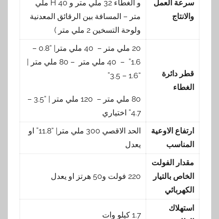
سرعة العمل
و الغطاء 32 ملي متر و H 40 ملي
والانتاج
متر – المسافة بين الرقائق المعدنية
ولوحة التسخين 2 ملي متر )
20 ملي متر – 40 ملي متر| “0.8 –
1.6” – 40 ملي متر – 80 ملي متر |
قطر دائرة
“1.6 – 3.5”
الغطاء
80 ملي متر – 120 ملي متر | “3.5 –
4.7” اختياري
ارتفاع الاوعية
الحد الاقصي 300 ملي متر| “11.8” او
المناسب
يعدل
مقدار الفولت
الخاص بالتيار
220 فولت و50 هرتز او يعدل
الكهربائي
استهلاك
1.7 كيلو وات