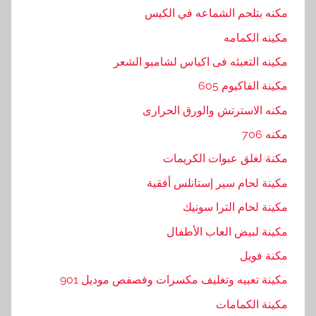
ا
مكنه بتلحم الشماعه في الكيس
م
مكينه الكمامه
,
ب
مكينه التعبئه فى اكياس لشامبو الشعر
ا
مكينة الفاكيوم 605
ك
مكنه الاسترتش والورق الحرارى
,
ب
مكنه 706
ا
مكنة لغلق عبوات الكريمات
ل
مكينة لحام سير إستانلس أفقية
ا
غ
مكينة لحام الترا سونيك
ذ
مكينة لبيض العاب الأطفال
ي
مكنة فويل
ة
,
مكينة تعبيه وتغليف مكسرات وفصفص موديل 901
ب
مكينة الكمامات
و