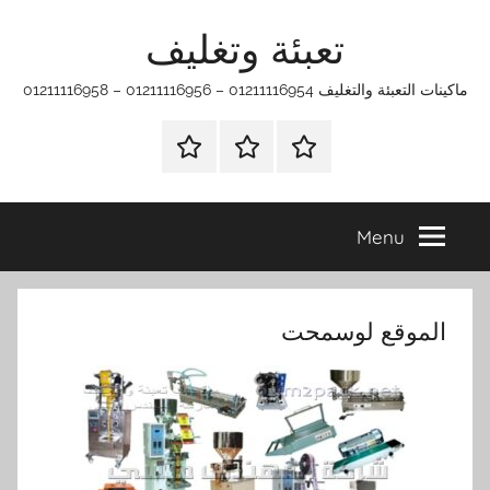
Ski
تعبئة وتغليف
t
conten
ماكينات التعبئة والتغليف 01211116954 – 01211116956 – 01211116958
الرئيسية
ماكينات
اتـصـل
تعبئة
بـنـا
وتغليف
في
Menu
الفروع
التي
تناسبك
الموقع لوسمحت