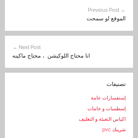
تصفّح
ل
Previous Post
المقالات
م
الموقع لو سمحت
و
ق
ع
,
Next Post
ل
انا محتاج اللوكيشن ، محتاج ماكينه
و
س
م
تصنيفات
ح
ت
إستفسارات عامة
إسطمبات و خامات
اكياس التعبئة و التغليف
شرينك pvc