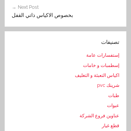
و
Next Post
م
بخصوص الاكياس ذاتي القفل
,
ا
ن
تصنيفات
و
ا
إستفسارات عامة
ع
إسطمبات و خامات
,
م
اكياس التعبئة و التغليف
ك
شرينك pvc
ن
طبات
,
و
عبوات
ا
عناوين فروع الشركة
س
قطع غيار
ع