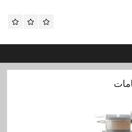
الرئيسية
ماكينات
اتـصـل
تعبئة
بـنـا
وتغليف
في
الفروع
التي
تناسبك
امات