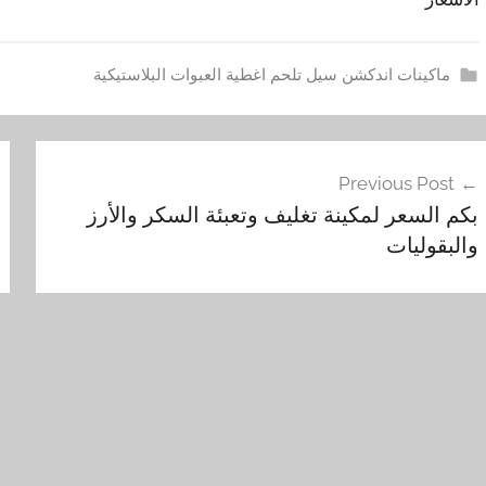
ماكينات اندكشن سيل تلحم اغطية العبوات البلاستيكية
ا
فّح
و
Previous Post
,
مقالات
بكم السعر لمكينة تغليف وتعبئة السكر والأرز
ب
والبقوليات
ن
ا
ط
ة
,
ت
ص
ن
ي