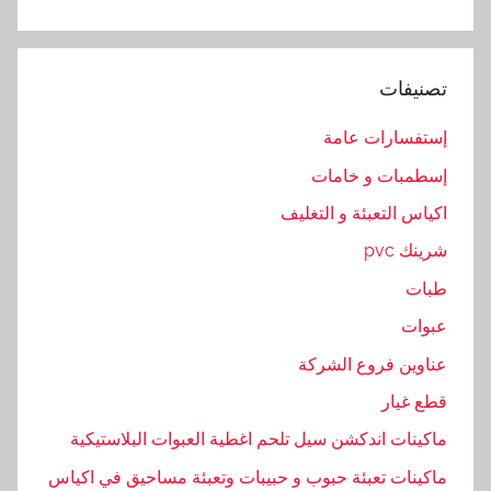
ب
ي
ع
تصنيفات
,
م
إستفسارات عامة
ع
إسطمبات و خامات
ا
ص
اكياس التعبئة و التغليف
ر
شرينك pvc
طبات
عبوات
عناوين فروع الشركة
قطع غيار
ماكينات اندكشن سيل تلحم اغطية العبوات البلاستيكية
ماكينات تعبئة حبوب و حبيبات وتعبئة مساحيق في اكياس