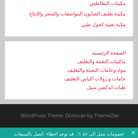
مكينات البطاطس
مكينة تغليف الصابون المواصفات والسعر والإنتاج
مكنة تعبئة كحول طبي
الصفحة الرئيسية
ماكينات التعبئة والتغليف
مواد وخامات التعبئة والتغليف
خامات و رولات اكياس التغليف
طبات اندكشن سيل
WordPress Theme: Donovan by ThemeZee.
خصومات تصل الى 40 %... قد توجد اخطاء ..اتصل بالمبيعات