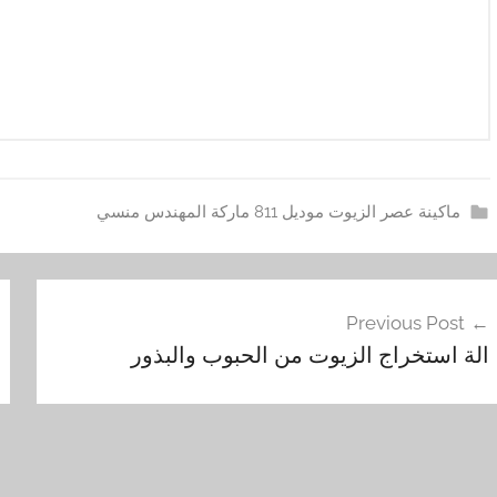
ماكينة عصر الزيوت موديل 811 ماركة المهندس منسي
ا
فّح
ل
Previous Post
ز
مقالات
الة استخراج الزيوت من الحبوب والبذور
ي
و
ت
,
ب