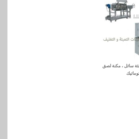
بئة سائل ، مكنة لصق
وماتيك