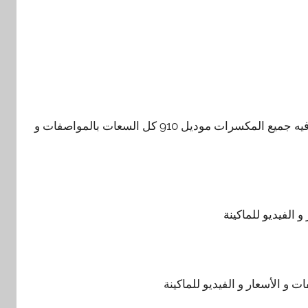
وعليكم السلام ورحمة الله وبركاته ، الرابط ده فيه جميع المكسرات موديل 910 كل السعات بالمواصفات و