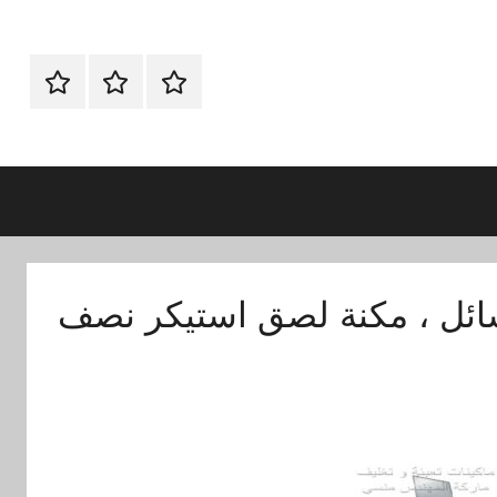
الرئيسية
ماكينات
اتـصـل
تعبئة
بـنـا
وتغليف
في
الفروع
التي
تناسبك
سائل ، مكنة لصق استيكر نصف