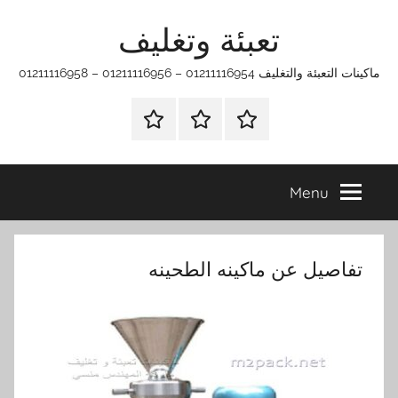
Ski
تعبئة وتغليف
t
conten
ماكينات التعبئة والتغليف 01211116954 – 01211116956 – 01211116958
الرئيسية
ماكينات
اتـصـل
تعبئة
بـنـا
وتغليف
في
Menu
الفروع
التي
تناسبك
تفاصيل عن ماكينه الطحينه