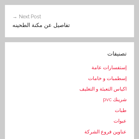
ن
ه
Next Post
,
تفاصيل عن مكنة الطحينه
ت
ف
ا
تصنيفات
ص
ي
إستفسارات عامة
ل
إسطمبات و خامات
,
ع
اكياس التعبئة و التغليف
ن
شرينك pvc
,
طبات
م
ا
عبوات
ك
عناوين فروع الشركة
ي