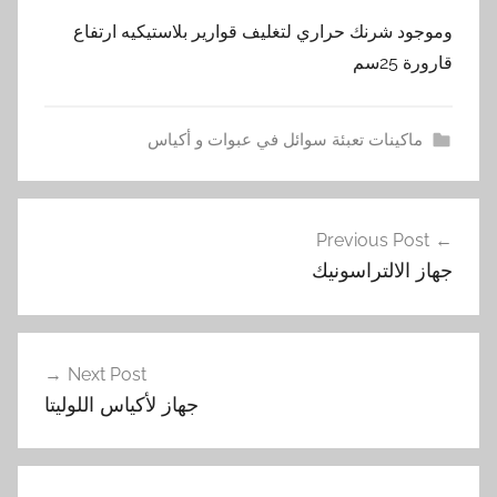
وموجود شرنك حراري لتغليف قوارير بلاستيكيه ارتفاع
قارورة 25سم
ماكينات تعبئة سوائل في عبوات و أكياس
ت
تصفّح
ع
Previous Post
المقالات
ب
جهاز الالتراسونيك
ي
ه
,
ت
Next Post
و
جهاز لأكياس اللوليتا
ب
,
ج