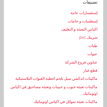
تصنيفات
ه
ا
إستفسارات عامة
ز
إسطمبات و خامات
,
خ
اكياس التعبئة و التغليف
ف
شرينك pvc
ي
طبات
ف
ه
عبوات
,
عناوين فروع الشركة
د
قطع غيار
س
ك
ماكينات اندكشن سيل تلحم اغطية العبوات البلاستيكية
,
ماكينات تعبئة حبوب و حبيبات وتعبئة مساحيق في اكياس
س
اوتوماتيك
و
ماكينات تعبئة سوائل في اكياس اوتوماتيك
ا