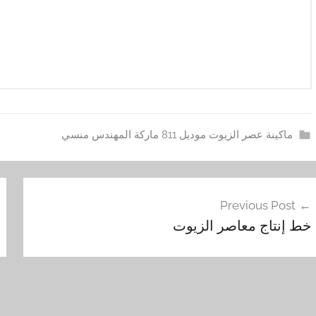
ماكينة عصر الزيوت موديل 811 ماركة المهندس منسي
ا
فّح
ل
Previous Post
ب
مقالات
خط إنتاج معاصر الزيوت
ذ
و
ر
,
ج