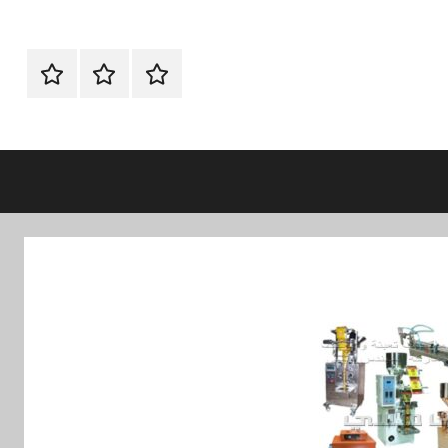
الرئيسية
ماكينات
اتـصـل
تعبئة
بـنـا
وتغليف
في
الفروع
التي
تناسبك