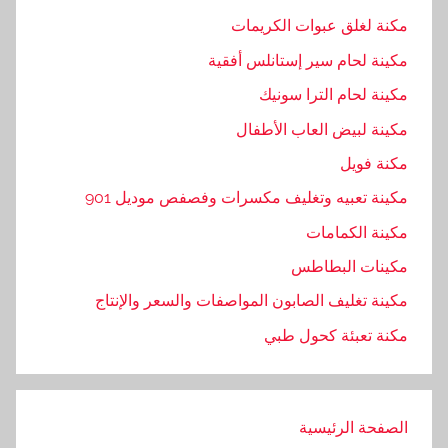
و
مكنة لغلق عبوات الكريمات
ر
مكينة لحام سير إستانلس أفقية
ي
د
مكينة لحام الترا سونيك
,
مكينة لبيض العاب الأطفال
ج
مكنة فويل
م
ي
مكينة تعبيه وتغليف مكسرات وفصفص موديل 901
ع
مكينة الكمامات
,
مكينات البطاطس
خ
ا
مكينة تغليف الصابون المواصفات والسعر والإنتاج
م
مكنة تعبئة كحول طبي
ا
ت
,
الصفحة الرئيسية
ر