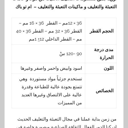
التعبئة والتغليف و ماكينات التعبئة والتغليف – ام تو باك
36 × 12مم – القطر 36 × 16 مم –
الحجم القطر
القطر 36 × 32 مم – القطر 36 × 40
مم – القطر الداخلي 12
+
1مم
مدى درجة
90 -120 سْ
الحرارة
اللون
اسود وابيض واحمر واصفر وغيرها
تستخدم جزئياً مواد مستوردة وهي
تتمتع بجودة عالية للطباعة وقدرة
الخصائص
عالية على الالتصاق وغيرها العديد
من المميزات
من زمن بداية عملنا في مجال التعبئة والتغليف الحديث
ادركنا الدور الفعال للثقافة الصناعية وبصورة خاصة في