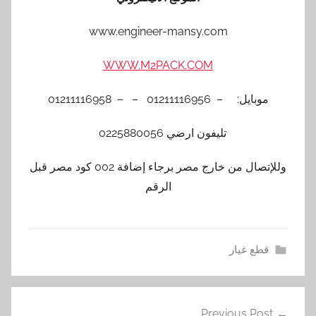
www.engineer-mansy.com
WWW.M2PACK.COM
موبايل: – 01211116956 – – 01211116958
تليفون ارضي 0225880056
وللإتصال من خارج مصر برجاء إضافة 002 كود مصر قبل
الرقم
قطع غيار
ا
تصفّح
ل
Previous Post