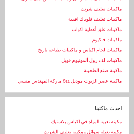
ر
ماكينات تغليف شرنك
ا
ماكينات تغليف فلوباك افقية
ر
ماكينات غلق أغطية اكواب
ي
ة
ماكينات فاكيوم
,
ماكينات لحام اكياس و ماكينات طباعة تاريخ
ا
ماكينات لف رول ألمونيوم فويل
ل
م
ماكينة صنع الطحينة
ه
ماكينة عصر الزيوت موديل 811 ماركة المهندس منسي
ن
د
س
احدث ماكتبنا
,
ا
مكينه تعبيه المياه في اكياس بلاستيك
ل
ه
مكينة تعبئة سوائل ومكينة تغليف الشرنك