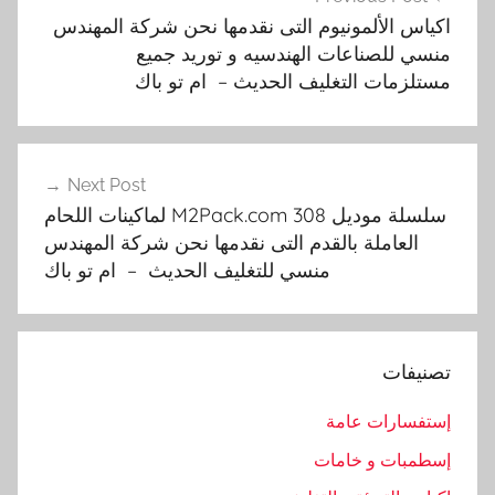
المقالات
ت
اكياس الألمونيوم التى نقدمها نحن شركة المهندس
ع
منسي للصناعات الهندسيه و توريد جميع
ب
مستلزمات التغليف الحديث – ام تو باك
ئ
ة
,
ا
Next Post
سلسلة موديل 308 M2Pack.com لماكينات اللحام
ل
العاملة بالقدم التى نقدمها نحن شركة المهندس
ت
منسي للتغليف الحديث – ام تو باك
غ
ل
ي
ف
تصنيفات
,
ا
إستفسارات عامة
ل
إسطمبات و خامات
ت