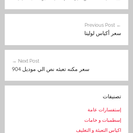
2
تصفّح
0
Previous Post
المقالات
1
سعر أكياس لوليتا
,
ا
ل
غ
Next Post
ط
سعر مكنه تعبئه نص الي موديل 904
ا
ء
,
تصنيفات
ا
ل
إستفسارات عامة
م
إسطمبات و خامات
ا
ك
اكياس التعبئة و التغليف