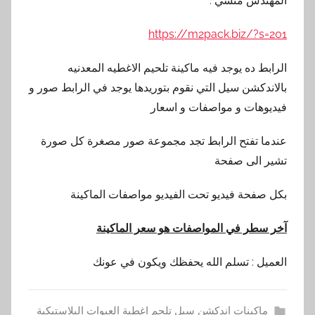
المهندس منسي :
https://m2pack.biz/?s=201
الرابط ده يوجد فيه ماكينة تلحيم الاغطيه المعدنيه
بالاندكشن سيل التي نقوم بتوريدها يوجد في الرابط صور و
فيديوهات و مواصفات و اسعار
عندما تفتح الرابط تجد مجموعة صور مصغرة كل صورة
تشير الى صفحة
بكل صفحة فيديو تحت الفيديو مواصفات الماكينة
آخر سطر في المواصفات هو سعر الماكينة
العميل : تسلم الله يحفظك ويكون في عونك
ماكينات اندكشن سيل تلحم اغطية العبوات البلاستيكية