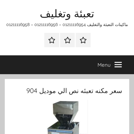
Ski
تعبئة وتغليف
t
conten
ماكينات التعبئة والتغليف 01211116954 – 01211116956 – 01211116958
الرئيسية
ماكينات
اتـصـل
تعبئة
بـنـا
وتغليف
في
Menu
الفروع
التي
تناسبك
سعر مكنه تعبئه نص الي موديل 904