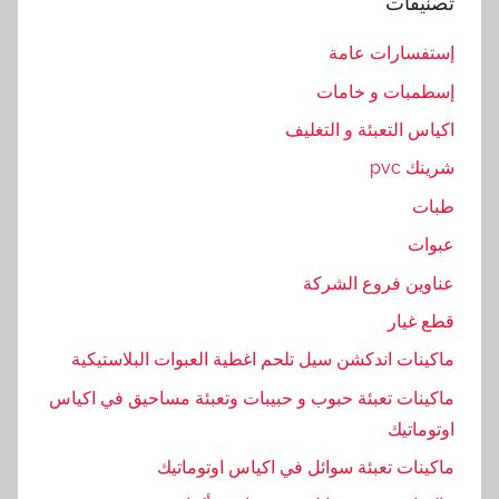
تصنيفات
ئ
ه
إستفسارات عامة
,
إسطمبات و خامات
س
ع
اكياس التعبئة و التغليف
ر
شرينك pvc
,
طبات
م
ك
عبوات
ن
عناوين فروع الشركة
ه
قطع غيار
,
م
ماكينات اندكشن سيل تلحم اغطية العبوات البلاستيكية
و
ماكينات تعبئة حبوب و حبيبات وتعبئة مساحيق في اكياس
د
اوتوماتيك
ي
ماكينات تعبئة سوائل في اكياس اوتوماتيك
ل