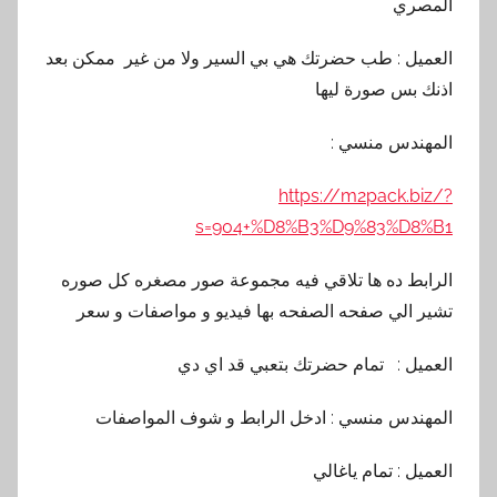
المصري
العميل : طب حضرتك هي بي السير ولا من غير ممكن بعد
اذنك بس صورة ليها
المهندس منسي :
https://m2pack.biz/?
s=904+%D8%B3%D9%83%D8%B1
الرابط ده ها تلاقي فيه مجموعة صور مصغره كل صوره
تشير الي صفحه الصفحه بها فيديو و مواصفات و سعر
العميل : تمام حضرتك بتعبي قد اي دي
المهندس منسي : ادخل الرابط و شوف المواصفات
العميل : تمام ياغالي