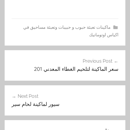
ماكينات تعبئة حبوب و حبيبات وتعبئة مساحيق في
اكياس اوتوماتيك
9
تصفّح
0
Previous Post
المقالات
4
سعر الماكينة لتلحيم الغطاء المعدني 201
,
ا
ل
ي
Next Post
,
سيور لماكينة لحام سير
ت
ع
ب