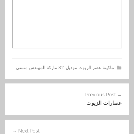
ماكينة عصر الزيوت موديل 811 ماركة المهندس منسي
ا
تصفّح
ل
Previous Post
المقالات
ز
عصارات الزيوت
ي
و
ت
,
Next Post