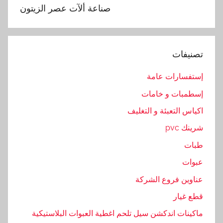
ص
‫صناعة ألآت عصر الزيتون‬
ن
ا
ع
تصنيفات
ة
,
إستفسارات عامة
ع
إسطمبات و خامات
ص
ر
اكياس التعبئة و التغليف
,
شرينك pvc
م
طبات
ا
ك
عبوات
ي
عناوين فروع الشركة
ن
قطع غيار
ة
ماكينات اندكشن سيل تلحم اغطية العبوات البلاستيكية