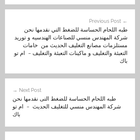
ا
تصفّح
ل
Previous Post
المقالات
ا
طبه اللحام الحساسة للضغط التي نقدمها نحن
ل
شركة المهندس منسي للصناعات الهندسيه و توريد
م
مستلزمات مصانع التغليف الحديث من خامات
و
التعبئة والتغليف و ماكينات التعبئة والتغليف – ام تو
ن
باك
ي
و
م
Next Post
,
طبه اللحام الحساسة للضغط التى نقدمها نحن
ا
شركة المهندس منسي للتغليف الحديث – ام تو
ل
باك
ت
ى
,
ا