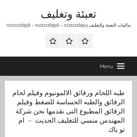
Ski
تعبئة وتغليف
t
conten
ماكينات التعبئة والتغليف 01211116954 – 01211116956 – 01211116958
الرئيسية
ماكينات
اتـصـل
تعبئة
بـنـا
وتغليف
في
Menu
الفروع
التي
تناسبك
طبه اللحام ورقائق الالمونيوم وفيلم لحام
الرقائق والطبه الحساسة للضغط وفيلم
الرقائق المطبوع التى نقدمها نحن شركة
المهندس منسي للتغليف الحديث – ام
تو باك