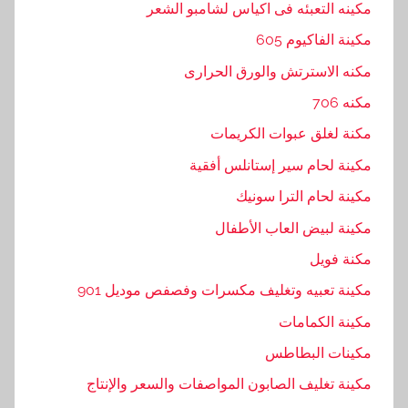
,
مكينه التعبئه فى اكياس لشامبو الشعر
ت
مكينة الفاكيوم 605
و
مكنه الاسترتش والورق الحرارى
,
ش
مكنه 706
ر
مكنة لغلق عبوات الكريمات
ك
مكينة لحام سير إستانلس أفقية
ة
,
مكينة لحام الترا سونيك
ط
مكينة لبيض العاب الأطفال
ب
مكنة فويل
ه
,
مكينة تعبيه وتغليف مكسرات وفصفص موديل 901
ل
مكينة الكمامات
ح
مكينات البطاطس
ا
م
مكينة تغليف الصابون المواصفات والسعر والإنتاج
,