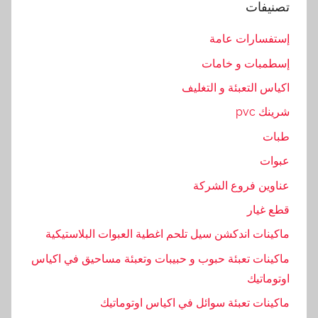
تصنيفات
ل
ح
إستفسارات عامة
د
إسطمبات و خامات
ي
اكياس التعبئة و التغليف
ث
,
شرينك pvc
ا
طبات
ل
عبوات
ح
س
عناوين فروع الشركة
ا
قطع غيار
س
ماكينات اندكشن سيل تلحم اغطية العبوات البلاستيكية
ة
,
ماكينات تعبئة حبوب و حبيبات وتعبئة مساحيق في اكياس
ا
اوتوماتيك
ل
ماكينات تعبئة سوائل في اكياس اوتوماتيك
ر