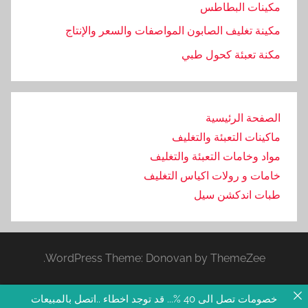
مكينات البطاطس
مكينة تغليف الصابون المواصفات والسعر والإنتاج
مكنة تعبئة كحول طبي
الصفحة الرئيسية
ماكينات التعبئة والتغليف
مواد وخامات التعبئة والتغليف
خامات و رولات اكياس التغليف
طبات اندكشن سيل
WordPress Theme: Donovan by ThemeZee.
خصومات تصل الى 40 %... قد توجد اخطاء ..اتصل بالمبيعات