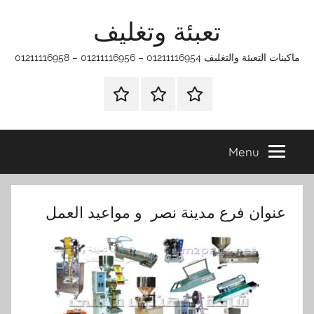
Ski
تعبئة وتغليف
t
conten
ماكينات التعبئة والتغليف 01211116954 – 01211116956 – 01211116958
الرئيسية
ماكينات
اتـصـل
تعبئة
بـنـا
وتغليف
في
Menu
الفروع
التي
تناسبك
عنوان فرع مدينة نصر و مواعيد العمل