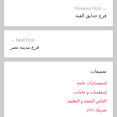
تصفّح
ل
Previous Post
المقالات
ع
فرع حدايق القبة
م
ل
,
ع
Next Post
ن
فرع مدينة نصر
و
ا
ن
تصنيفات
,
ف
إستفسارات عامة
ر
إسطمبات و خامات
ع
,
اكياس التعبئة و التغليف
م
شرينك pvc
د