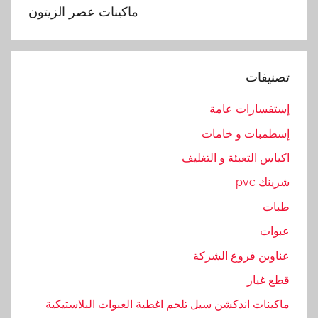
ا
ماكينات عصر الزيتون
ل
ز
ي
تصنيفات
ت
و
إستفسارات عامة
ن
إسطمبات و خامات
,
ع
اكياس التعبئة و التغليف
ص
شرينك pvc
ر
طبات
,
م
عبوات
ا
عناوين فروع الشركة
ك
قطع غيار
ي
ن
ماكينات اندكشن سيل تلحم اغطية العبوات البلاستيكية