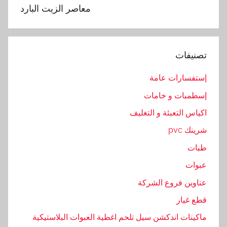
,
معاصر الزيت البارد
ا
ل
ص
تصنيفات
ب
ا
إستفسارات عامة
ر
إسطمبات و خامات
,
ز
اكياس التعبئة و التغليف
ي
شرينك pvc
ت
طبات
,
م
عبوات
ا
عناوين فروع الشركة
ك
قطع غيار
ي
ن
ماكينات اندكشن سيل تلحم اغطية العبوات البلاستيكية