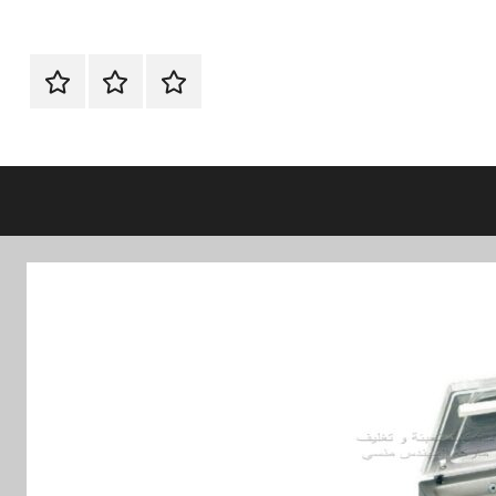
الرئيسية
ماكينات
اتـصـل
تعبئة
بـنـا
وتغليف
في
الفروع
التي
تناسبك