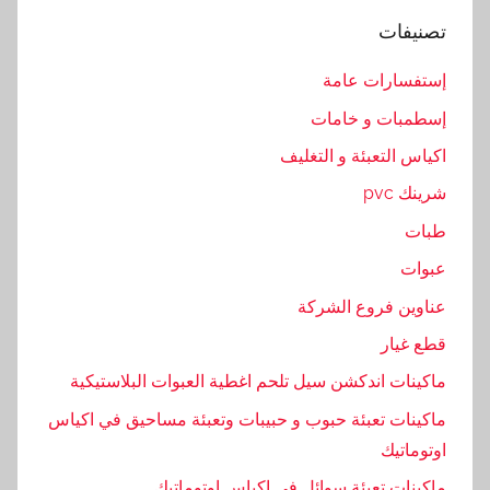
ل
تصنيفات
م
ن
إستفسارات عامة
ز
إسطمبات و خامات
ل
ي
اكياس التعبئة و التغليف
ة
شرينك pvc
,
طبات
م
ا
عبوات
ك
عناوين فروع الشركة
ي
قطع غيار
ن
ة
ماكينات اندكشن سيل تلحم اغطية العبوات البلاستيكية
ماكينات تعبئة حبوب و حبيبات وتعبئة مساحيق في اكياس
اوتوماتيك
ماكينات تعبئة سوائل في اكياس اوتوماتيك