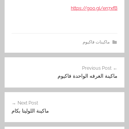
https://goo.gl/en7xfB
ماكينات فاكيوم
ا
تصفّح
ل
Previous Post
المقالات
ف
ماكينة الغرفه الواحدة فاكيوم
ا
ك
ي
و
Next Post
م
ماكينة اللوليتا بكام
,
ا