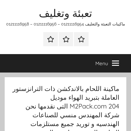
Ski
تعبئة وتغليف
t
conten
ماكينات التعبئة والتغليف 01211116954 – 01211116956 – 01211116958
الرئيسية
ماكينات
اتـصـل
تعبئة
بـنـا
وتغليف
في
Menu
الفروع
التي
تناسبك
ماكينة اللحام بالاندكشن ذات الترانزستور
العاملة بتبريد الهواء موديل
M2Pack.com 204 التى نقدمها نحن
شركة المهندس منسي للصناعات
الهندسيه و توريد جميع مستلزمات