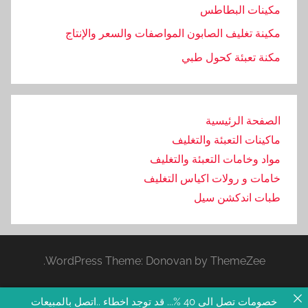
مكينات البطاطس
ا
ء
مكينة تغليف الصابون المواصفات والسعر والإنتاج
,
مكنة تعبئة كحول طبي
ا
م
,
الصفحة الرئيسية
ب
ماكينات التعبئة والتغليف
ا
ك
مواد وخامات التعبئة والتغليف
,
خامات و رولات اكياس التغليف
ب
طبات اندكشن سيل
ا
ل
ا
WordPress Theme: Donovan by ThemeZee.
ن
د
ك
خصومات تصل الى 40 %... قد توجد اخطاء ..اتصل بالمبيعات