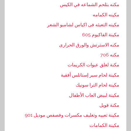
ه
مكنه بتلحم الشماعه في الكيس
ن
مكينه الكمامه
د
س
مكينه التعبئه فى اكياس لشامبو الشعر
,
مكينة الفاكيوم 605
ا
مكنه الاسترتش والورق الحرارى
ل
ه
مكنه 706
ن
مكنة لغلق عبوات الكريمات
د
مكينة لحام سير إستانلس أفقية
س
ي
مكينة لحام الترا سونيك
ه
مكينة لبيض العاب الأطفال
,
مكنة فويل
ا
ل
مكينة تعبيه وتغليف مكسرات وفصفص موديل 901
ه
مكينة الكمامات
و