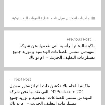
ماكينات اندكشن سيل تلحم اغطية العبوات البلاستيكية
2
تصفّح
0
Previous Post
المقالات
4
ماكينة اللحام الرأسية التى نقدمها نحن شركة
,
المهندس منسي للصناعات الهندسيه و توريد جميع
m
مستلزمات التغليف الحديث – ام تو باك
2
p
a
c
Next Post
ماكينة اللحام بالاندكشن ذات الترانزستور موديل
k
204 M2Pack.com التى نقدمها نحن شركة
c
المهندس منسي للصناعات الهندسيه و توريد جميع
o
مستلزمات التغليف الحديث – ام تو باك
m