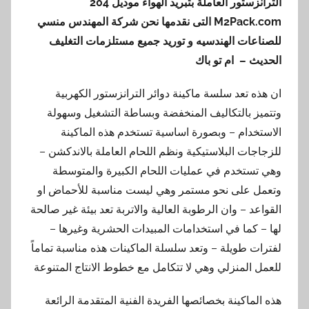
الترانزستور العاملة بتبريد الهواء موديل 204
M2Pack.com
التى نقدمها نحن شركة المهندس منسي
للصناعات الهندسيه و توريد جميع مستلزمات التغليف
الحديث – ام تو باك
ان هذه تعد سلسة ماكينة دوائر الترانزستور الكهربية
وتتميز بالتكاليف المنخفضة وبساطة التشغيل وسهولة
الاستخدام – وبصورة اساسية تستخدم هذه الماكينة
للزجاجات البلاستيكية ونظم اللحام العاملة بالاندكشن –
وهي تستخدم في عمليات اللحام الكبيرة والمتوسطة
وتعمل على نحو مستمر وهي ليست مناسبة للأحماض او
القواعد – وان الرطوبة العالية والاتربة تعد بيئة غير صالحة
لها – كما في استخدامات المبيدات الحشرية وغيرها –
لفترات طويلة – وتعد سلسلة الماكينات هذه مناسبة تماماً
للعمل المنزلي وهي لا تتكامل مع خطوط الانتاج المتنوعة
هذه الماكينة بخصائصها الفريدة الفنية المتقدمة الرائعة