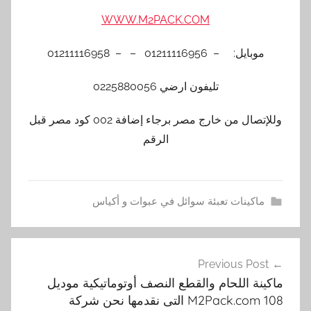
WWW.M2PACK.COM
موبايل: – 01211116956 – – 01211116958
تليفون ارضي 0225880056
وللإتصال من خارج مصر برجاء إضافة 002 كود مصر قبل
الرقم
ماكينات تعبئة سوائل في عبوات و أكياس
m
تصفّح
2
Previous Post
المقالات
p
ماكينة اللحام والقطع النصف أوتوماتيكية موديل
a
108 M2Pack.com التى نقدمها نحن شركة
c