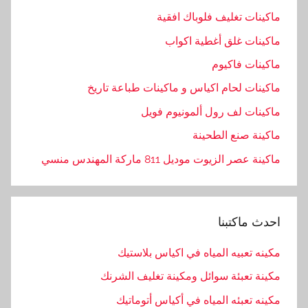
ئ
ماكينات تغليف فلوباك افقية
ل
ماكينات غلق أغطية اكواب
,
ا
ماكينات فاكيوم
ل
ماكينات لحام اكياس و ماكينات طباعة تاريخ
م
ماكينات لف رول ألمونيوم فويل
ه
ن
ماكينة صنع الطحينة
د
ماكينة عصر الزيوت موديل 811 ماركة المهندس منسي
س
,
ا
احدث ماكتبنا
م
,
مكينه تعبيه المياه في اكياس بلاستيك
ب
مكينة تعبئة سوائل ومكينة تغليف الشرنك
ا
ك
مكينه تعبئه المياه في أكياس أتوماتيك