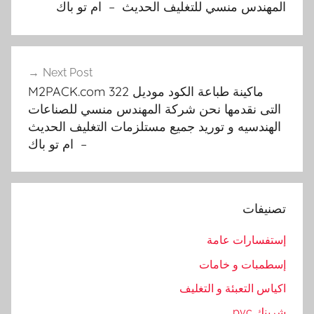
المهندس منسي للتغليف الحديث – ام تو باك
k
c
o
m
Next Post
ماكينة طباعة الكود موديل M2PACK.com 322
,
التى نقدمها نحن شركة المهندس منسي للصناعات
أ
الهندسيه و توريد جميع مستلزمات التغليف الحديث
و
– ام تو باك
ت
و
م
ا
تصنيفات
ت
ي
إستفسارات عامة
ك
إسطمبات و خامات
ي
اكياس التعبئة و التغليف
ة
,
شرينك pvc