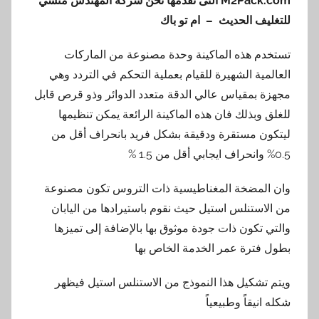
M2Pack.com
التى نقدمها نحن شركة المهندس منسي
للتغليف الحديث – ام تو باك
تستخدم هذه الماكينة وحدة مصنوعة من الماركات
العالمية الشهيرة للقيام بعملية التحكم في التردد وهي
مجهزة بمقياس عالي الدقة متعدد الدوائر وذو قرص قابل
للغلق وبذلك فان هذه الماكينة الرائعة يمكن تنظيمها
ليتكون مستقرة ودقيقة بشكل فريد بانحراف أقل من
0.5% وانحراف ايجابي أقل من 1.5 %
وان المضخة المغناطيسية ذات التروس تكون مصنوعة
من الاستنلس استيل حيث نقوم باستيرادها من اليابان
والتي تكون ذات جودة موثوق بها بالإضافة إلى تميزها
بطول فترة عمر الخدمة الخاص بها
ويتم تشكيل هذا النموذج من الاستنلس استيل فيظهر
شكله انيقاً وطبيعياً