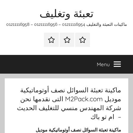
Ski
تعبئة وتغليف
t
conten
ماكينات التعبئة والتغليف 01211116954 – 01211116956 – 01211116958
الرئيسية
ماكينات
اتـصـل
تعبئة
بـنـا
وتغليف
في
Menu
الفروع
التي
تناسبك
ماكينة تعبئة السوائل نصف أوتوماتيكية
موديل M2Pack.com التى نقدمها نحن
شركة المهندس منسي للتغليف الحديث
– ام تو باك
ماكينة تعبئة السوائل نصف أوتوماتيكية موديل