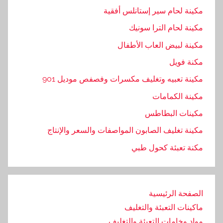
مكينة لحام سير إستانلس أفقية
غ
ل
مكينة لحام الترا سونيك
ي
مكينة لبيض العاب الأطفال
ف
مكنة فويل
,
م
مكينة تعبيه وتغليف مكسرات وفصفص موديل 901
ا
مكينة الكمامات
ك
مكينات البطاطس
ي
ن
مكينة تغليف الصابون المواصفات والسعر والإنتاج
ة
مكنة تعبئة كحول طبي
,
م
ن
الصفحة الرئيسية
س
ماكينات التعبئة والتغليف
ي
,
مواد وخامات التعبئة والتغليف