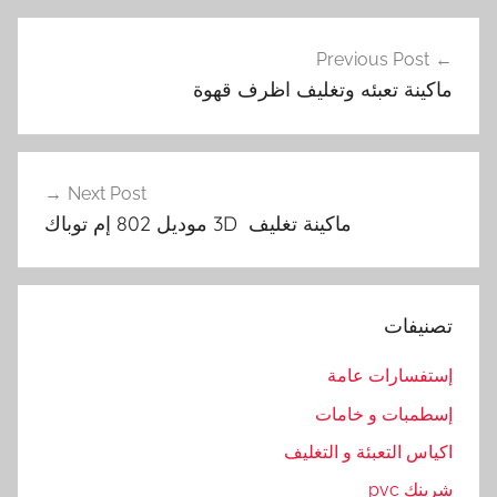
ا
تصفّح
ت
Previous Post
المقالات
و
ماكينة تعبئه وتغليف اظرف قهوة
م
ا
ت
ي
Next Post
ك
ماكينة تغليف 3D موديل 802 إم توباك
,
ت
ع
تصنيفات
ل
ي
إستفسارات عامة
ف
إسطمبات و خامات
,
ك
اكياس التعبئة و التغليف
و
شرينك pvc