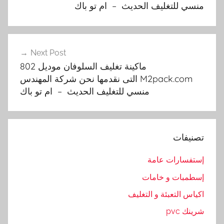
منسي للتغليف الحديث – ام تو باك
k
c
o
m
Next Post
ماكينة تغليف السلوفان موديل 802
,
M2pack.com التى نقدمها نحن شركة المهندس
ا
منسي للتغليف الحديث – ام تو باك
ل
أ
و
ت
تصنيفات
و
م
إستفسارات عامة
ا
إسطمبات و خامات
ت
اكياس التعبئة و التغليف
ي
ك
شرينك pvc
ي