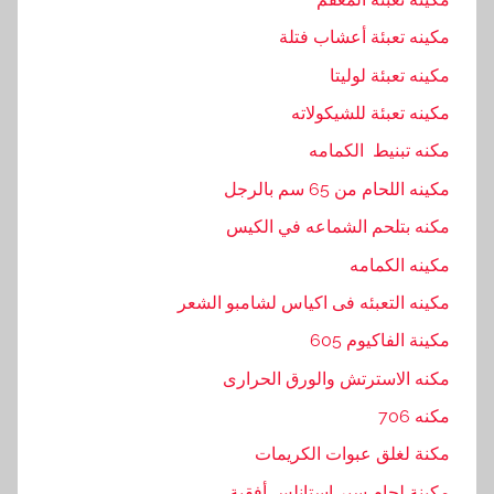
د
مكينه تعبئة أعشاب فتلة
س
,
مكينه تعبئة لوليتا
ا
مكينه تعبئة للشيكولاته
ل
مكنه تبنيط الكمامه
ه
ن
مكينه اللحام من 65 سم بالرجل
د
مكنه بتلحم الشماعه في الكيس
س
مكينه الكمامه
ي
ه
مكينه التعبئه فى اكياس لشامبو الشعر
,
مكينة الفاكيوم 605
ا
مكنه الاسترتش والورق الحرارى
م
,
مكنه 706
ب
مكنة لغلق عبوات الكريمات
ا
مكينة لحام سير إستانلس أفقية