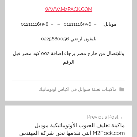
WWW.M2PACK.COM
موبايل: – 01211116956 – – 01211116958
تليفون ارضي 0225880056
وللإتصال من خارج مصر برجاء إضافة 002 كود مصر قبل
الرقم
ماكينات تعبئة سوائل في اكياس اوتوماتيك
m
تصفّح
2
Previous Post
المقالات
p
ماكينة تغليف الحبوب الأوتوماتيكية موديل
a
M2Pack.com التى نقدمها نحن شركة المهندس
c