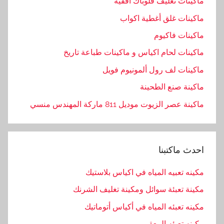
ماكينات تغليف فلوباك افقية
ح
ماكينات غلق أغطية اكواب
د
ي
ماكينات فاكيوم
ث
ماكينات لحام اكياس و ماكينات طباعة تاريخ
,
ماكينات لف رول ألمونيوم فويل
ا
ل
ماكينة صنع الطحينة
س
ماكينة عصر الزيوت موديل 811 ماركة المهندس منسي
ا
ئ
ل
احدث ماكتبنا
,
ا
مكينه تعبيه المياه في اكياس بلاستيك
ل
م
مكينة تعبئة سوائل ومكينة تغليف الشرنك
ه
مكينه تعبئه المياه في أكياس أتوماتيك
ن
مكينه تعبئه المعقم