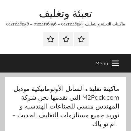
Ski
تعبئة وتغليف
t
conten
ماكينات التعبئة والتغليف 01211116954 – 01211116956 – 01211116958
الرئيسية
ماكينات
اتـصـل
تعبئة
بـنـا
وتغليف
في
Menu
الفروع
التي
تناسبك
ماكينة تغليف السائل الأوتوماتيكية موديل
M2Pack.com التى نقدمها نحن شركة
المهندس منسي للصناعات الهندسيه و
توريد جميع مستلزمات التغليف الحديث –
ام تو باك